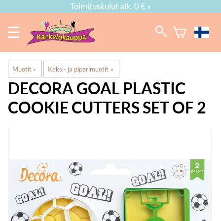
Toimituskulut alk. 0 € »
Muotit
‪»
Keksi- ja piparimuotit
‪»
DECORA
GOAL PLASTIC
COOKIE CUTTERS SET OF 2