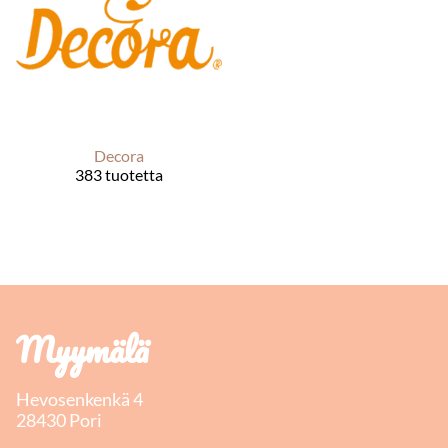
Decora
383 tuotetta
Myymälä
Hevosenkenkä 4
28430 Pori