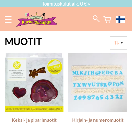
Toimituskulut alk. 0 € »
MUOTIT
▼
Keksi- ja piparimuotit
Kirjain- ja numeromuotit