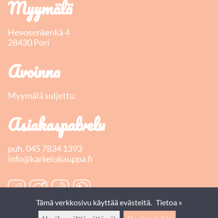
Myymälä
Hevosenkenkä 4
28430 Pori
Avoinna
Myymälä suljettu.
Asiakaspalvelu
puh.
045 7834 1393
info@karkelokauppa.fi
Tämä verkkosivu käyttää evästeitä.
Tietoa »