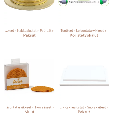
Leivontatarvikkeet
‪»
Kakkualustat
‪»
Pyöreät
‪»
Tuotteet
‪»
Leivontatarvikkeet
‪»
Paksut
Koristetyökalut
t
‪»
Leivontatarvikkeet
Tuotteet
‪»
‪»
Leivontatarvikkeet
Työvälineet
‪»
‪»
Kakkualustat
‪»
Suorakaiteet
‪»
Muut
Paksut