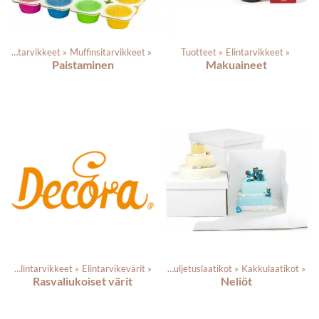
Leivontatarvikkeet
‪»
Muffinsitarvikkeet
‪»
Tuotteet
‪»
Elintarvikkeet
‪»
Paistaminen
Makuaineet
et
‪»
Elintarvikkeet
Tuotteet
‪»
‪»
Leivontatarvikkeet
Elintarvikevärit
‪»
‪»
Kuljetuslaatikot
‪»
Kakkulaatikot
‪»
Rasvaliukoiset värit
Neliöt