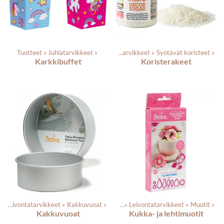
Tuotteet
‪»
Juhlatarvikkeet
Tuotteet
‪»
‪»
Elintarvikkeet
‪»
Syötävät koristeet
‪»
Karkkibuffet
Koristerakeet
‪»
Leivontatarvikkeet
‪»
Kakkuvuoat
Tuotteet
‪»
‪»
Leivontatarvikkeet
‪»
Muotit
‪»
Kakkuvuoat
Kukka- ja lehtimuotit