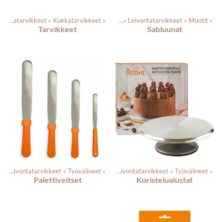
Leivontatarvikkeet
‪»
Kukkatarvikkeet
Tuotteet
‪»
‪»
Leivontatarvikkeet
‪»
Muotit
‪»
Tarvikkeet
Sabluunat
t
‪»
Leivontatarvikkeet
‪»
Työvälineet
Tuotteet
‪»
‪»
Leivontatarvikkeet
‪»
Työvälineet
‪»
Palettiveitset
Koristelualustat