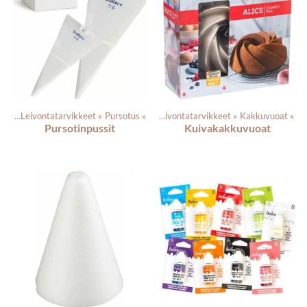
eet
‪»
Leivontatarvikkeet
‪»
Pursotus
Tuotteet
‪»
‪»
Leivontatarvikkeet
‪»
Kakkuvuoat
‪»
Pursotinpussit
Kuivakakkuvuoat