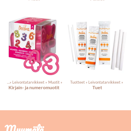
tteet
‪»
Leivontatarvikkeet
‪»
Muotit
‪»
Tuotteet
‪»
Leivontatarvikkeet
‪»
Kirjain- ja numeromuotit
Tuet
Myymälä