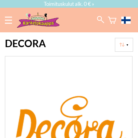
Toimituskulut alk. 0 € »
DECORA
▼