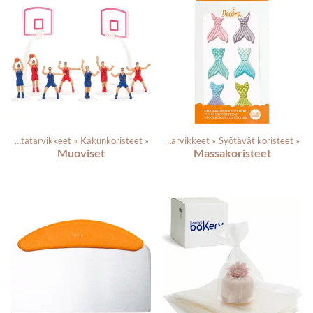
Leivontatarvikkeet
‪»
Kakunkoristeet
Tuotteet
‪»
‪»
Elintarvikkeet
‪»
Syötävät koristeet
‪»
Muoviset
Massakoristeet