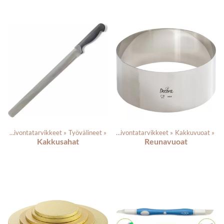
t
‪»
Leivontatarvikkeet
‪»
Työvälineet
Tuotteet
‪»
‪»
Leivontatarvikkeet
‪»
Kakkuvuoat
‪»
Kakkusahat
Reunavuoat