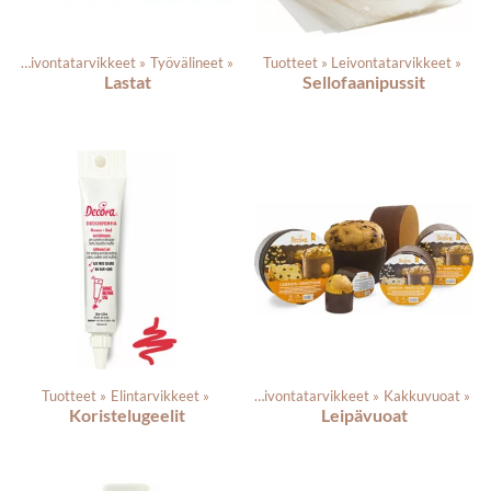
t
‪»
Leivontatarvikkeet
‪»
Työvälineet
‪»
Tuotteet
‪»
Leivontatarvikkeet
‪»
Lastat
Sellofaanipussit
Tuotteet
‪»
Elintarvikkeet
Tuotteet
‪»
‪»
Leivontatarvikkeet
‪»
Kakkuvuoat
‪»
Koristelugeelit
Leipävuoat