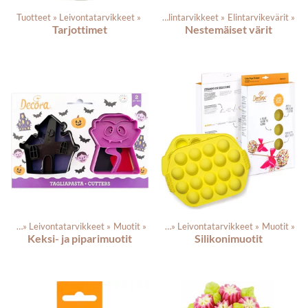
Tuotteet
‪»
Leivontatarvikkeet
Tuotteet
‪»
‪»
Elintarvikkeet
‪»
Elintarvikevärit
‪»
Tarjottimet
Nestemäiset värit
tteet
‪»
Leivontatarvikkeet
‪»
Muotit
Tuotteet
‪»
‪»
Leivontatarvikkeet
‪»
Muotit
‪»
Keksi- ja piparimuotit
Silikonimuotit