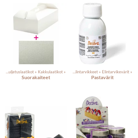
et
‪»
Kuljetuslaatikot
‪»
Kakkulaatikot
Tuotteet
‪»
‪»
Elintarvikkeet
‪»
Elintarvikevärit
‪»
Suorakaiteet
Pastavärit