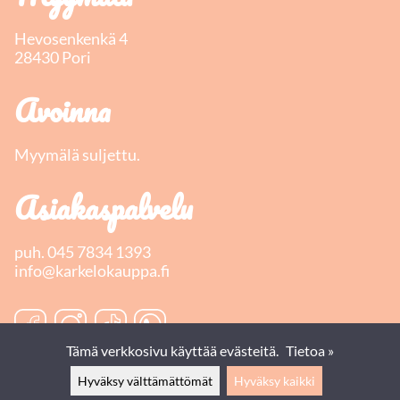
Hevosenkenkä 4
28430 Pori
Avoinna
Myymälä suljettu.
Asiakaspalvelu
puh.
045 7834 1393
info@karkelokauppa.fi
Tämä verkkosivu käyttää evästeitä.
Tietoa »
Hyväksy välttämättömät
Hyväksy kaikki