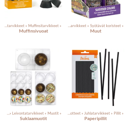
Leivontatarvikkeet
‪»
Muffinsitarvikkeet
Tuotteet
‪»
‪»
Elintarvikkeet
‪»
Syötävät koristeet
‪»
Muffinsivuoat
Muut
tteet
‪»
Leivontatarvikkeet
‪»
Muotit
‪»
Tuotteet
‪»
Juhlatarvikkeet
‪»
Pillit
‪»
Suklaamuotit
Paperipillit