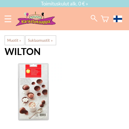
Toimituskulut alk. 0 € »
Muotit
‪»
Suklaamuotit
‪»
WILTON