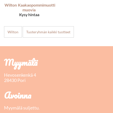
Wilton
Kaakaopommimuotti
muovia
Kysy hintaa
Wilton
Tuoteryhmän kaikki tuotteet
Myymälä
Hevosenkenkä 4
28430 Pori
Avoinna
Myymälä suljettu.