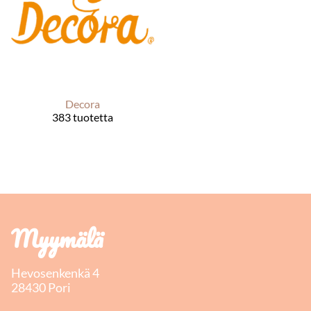
Decora
383 tuotetta
Myymälä
Hevosenkenkä 4
28430 Pori