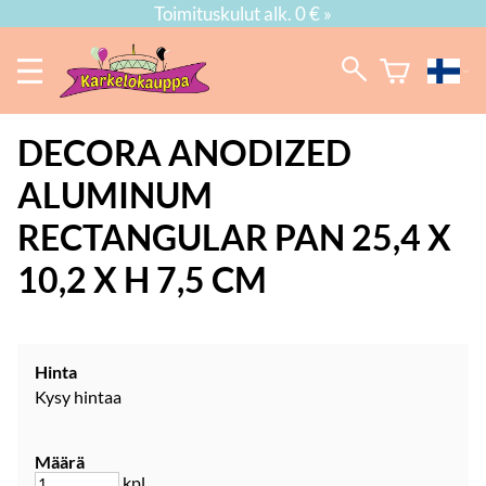
Toimituskulut alk. 0 € »
DECORA
ANODIZED
ALUMINUM
RECTANGULAR PAN 25,4 X
10,2 X H 7,5 CM
Hinta
Kysy hintaa
Määrä
kpl