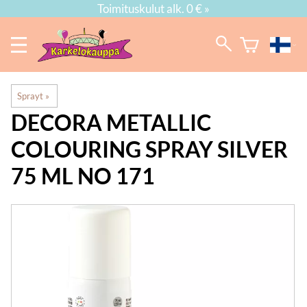
Toimituskulut alk. 0 € »
Sprayt
‪»
DECORA
METALLIC
COLOURING SPRAY SILVER
75 ML NO 171