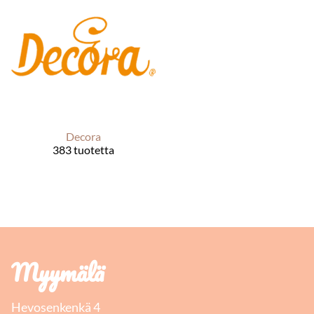
Decora
383 tuotetta
Myymälä
Hevosenkenkä 4