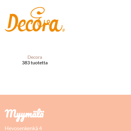
Decora
383 tuotetta
Myymälä
Hevosenkenkä 4