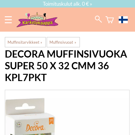
Toimituskulut alk. 0 € »
Muffinsitarvikkeet
‪»
Muffinsivuoat
‪»
DECORA
MUFFINSIVUOKA
SUPER 50 X 32 CMM 36
KPL7PKT