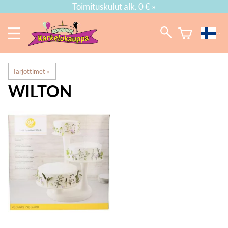
Toimituskulut alk. 0 € »
Tarjottimet
‪»
WILTON