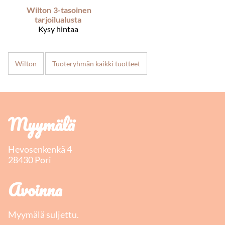
Wilton
3-tasoinen
tarjoilualusta
Kysy hintaa
Wilton
Tuoteryhmän kaikki tuotteet
Myymälä
Hevosenkenkä 4
28430 Pori
Avoinna
Myymälä suljettu.