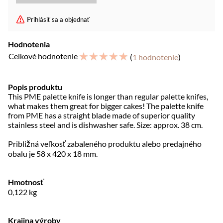
Prihlásiť sa a objednať
Hodnotenia
☆
☆
☆
☆
☆
Celkové hodnotenie
(
1 hodnotenie
)
Popis produktu
This PME palette knife is longer than regular palette knifes,
what makes them great for bigger cakes! The palette knife
from PME has a straight blade made of superior quality
stainless steel and is dishwasher safe. Size: approx. 38 cm.
Približná veľkosť zabaleného produktu alebo predajného
obalu je 58 x 420 x 18 mm.
Hmotnosť
0,122
kg
Krajina výroby