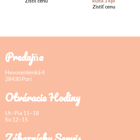
Zistiť cenu
kulta 3 kpl
Zistiť cenu
Predajňa
Hevosenkenkä 4
28430 Pori
Otváracie Hodiny
Ut–Pia 11–18
So 12–15
Zákaznícky Servis