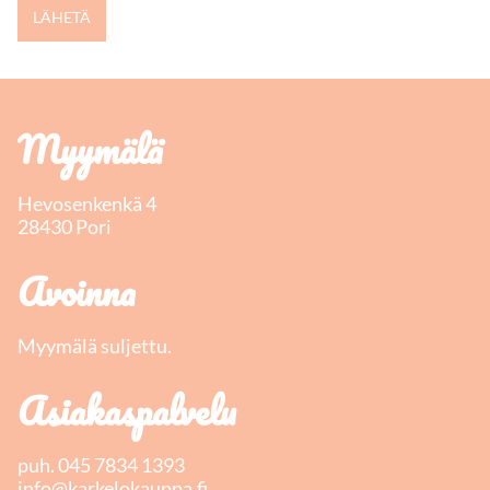
Myymälä
Hevosenkenkä 4
28430 Pori
Avoinna
Myymälä suljettu.
Asiakaspalvelu
puh.
045 7834 1393
info@karkelokauppa.fi