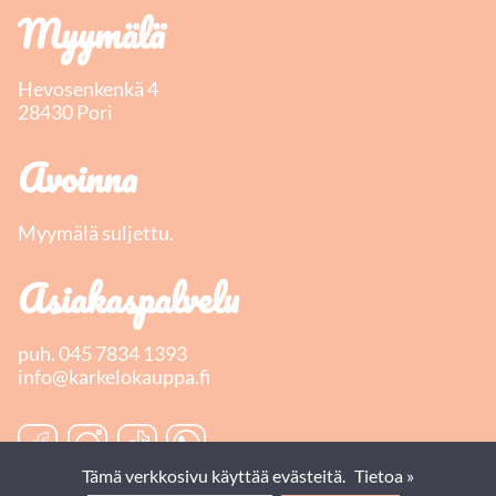
Myymälä
Hevosenkenkä 4
28430 Pori
Avoinna
Myymälä suljettu.
Asiakaspalvelu
puh.
045 7834 1393
info@karkelokauppa.fi
Tämä verkkosivu käyttää evästeitä.
Tietoa »