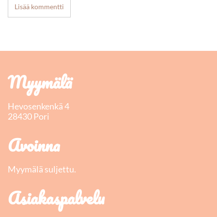
Lisää kommentti
Myymälä
Hevosenkenkä 4
28430 Pori
Avoinna
Myymälä suljettu.
Asiakaspalvelu