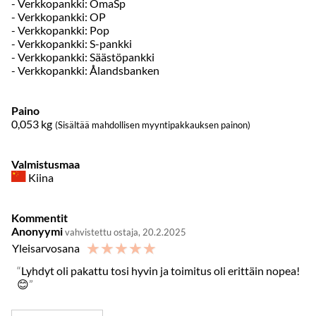
- Verkkopankki: OmaSp
- Verkkopankki: OP
- Verkkopankki: Pop
- Verkkopankki: S-pankki
- Verkkopankki: Säästöpankki
- Verkkopankki: Ålandsbanken
Paino
0,053
kg
(Sisältää mahdollisen myyntipakkauksen painon)
Valmistusmaa
Kiina
Kommentit
Anonyymi
vahvistettu ostaja, 20.2.2025
☆
☆
☆
☆
☆
Yleisarvosana
Lyhdyt oli pakattu tosi hyvin ja toimitus oli erittäin nopea!
😊