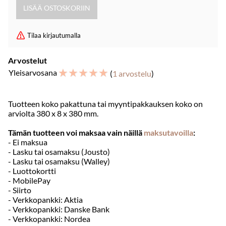
Tilaa kirjautumalla
Arvostelut
☆
☆
☆
☆
☆
Yleisarvosana
(
1 arvostelu
)
Tuotteen koko pakattuna tai myyntipakkauksen koko on
arviolta 380 x 8 x 380 mm.
Tämän tuotteen voi maksaa vain näillä
maksutavoilla
:
- Ei maksua
- Lasku tai osamaksu (Jousto)
- Lasku tai osamaksu (Walley)
- Luottokortti
- MobilePay
- Siirto
- Verkkopankki: Aktia
- Verkkopankki: Danske Bank
- Verkkopankki: Nordea