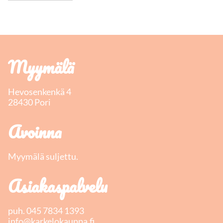
Myymälä
Hevosenkenkä 4
28430 Pori
Avoinna
Myymälä suljettu.
Asiakaspalvelu
puh.
045 7834 1393
info@karkelokauppa.fi