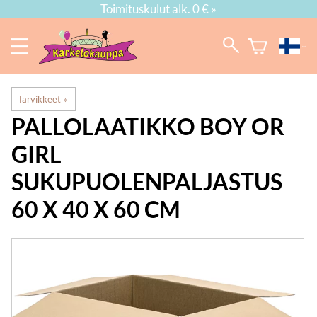
Toimituskulut alk. 0 € »
Tarvikkeet
‪»
PALLOLAATIKKO BOY OR
GIRL
SUKUPUOLENPALJASTUS
60 X 40 X 60 CM