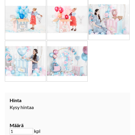
Hinta
Kysy hintaa
Määrä
kpl