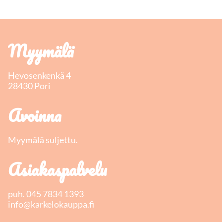
Myymälä
Hevosenkenkä 4
28430 Pori
Avoinna
Myymälä suljettu.
Asiakaspalvelu
puh.
045 7834 1393
info@karkelokauppa.fi