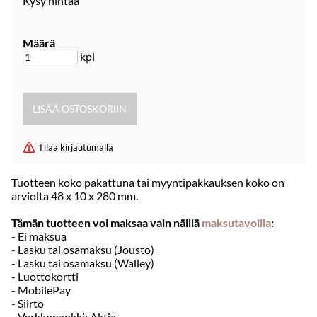
Kysy hintaa
Määrä
kpl
Tilaa kirjautumalla
Tuotteen koko pakattuna tai myyntipakkauksen koko on
arviolta 48 x 10 x 280 mm.
Tämän tuotteen voi maksaa vain näillä
maksutavoilla
:
- Ei maksua
- Lasku tai osamaksu (Jousto)
- Lasku tai osamaksu (Walley)
- Luottokortti
- MobilePay
- Siirto
- Verkkopankki: Aktia