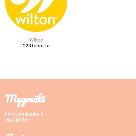
Wilton
223 tuotetta
Myymälä
Hevosenkenkä 4
28430 Pori