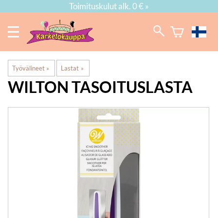
Toimituskulut alk. 0 € »
Työvälineet
‪»
Lastat
‪»
WILTON
TASOITUSLASTA