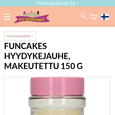
Toimituskulut alk. 0 € »
Hyydykejauheet
‪»
FUNCAKES
HYYDYKEJAUHE,
MAKEUTETTU 150 G