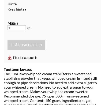
Hinta
Kysy hintaa
Määrä
kpl
Tilaa kirjautumalla
Tuotteen kuvaus
The FunCakes whipped cream stabilizer is a sweetened
stabilizing powder that keeps whipped cream firm and stiff
enough to pipe decorations. No need to add extra sugar to
your whipped cream. No need to add extra sugar to your
whipped cream. Makes your whipped cream sweeter.
Recommended dosage: 75 g per 500 ml unsweetened
whipped cream. Content: 150 gram. Ingredients: sugar,
glucose syrup (dried), modified starch, gelling agent: E339,