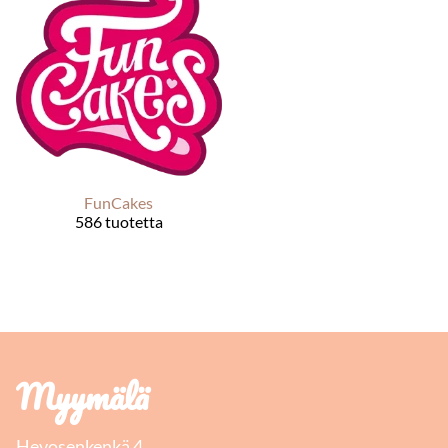
FunCakes
586 tuotetta
Myymälä
Hevosenkenkä 4