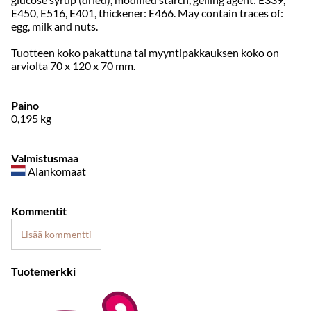
E450, E516, E401, thickener: E466. May contain traces of:
egg, milk and nuts.
Tuotteen koko pakattuna tai myyntipakkauksen koko on
arviolta 70 x 120 x 70 mm.
Paino
0,195
kg
Valmistusmaa
Alankomaat
Kommentit
Lisää kommentti
Tuotemerkki