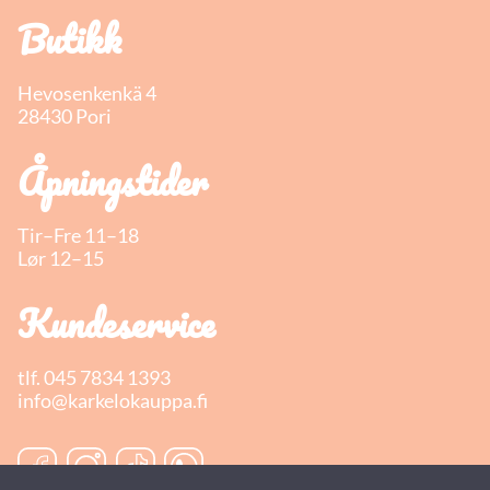
Butikk
Hevosenkenkä 4
28430 Pori
Åpningstider
Tir–Fre 11–18
Lør 12–15
Kundeservice
tlf.
045 7834 1393
info@karkelokauppa.fi