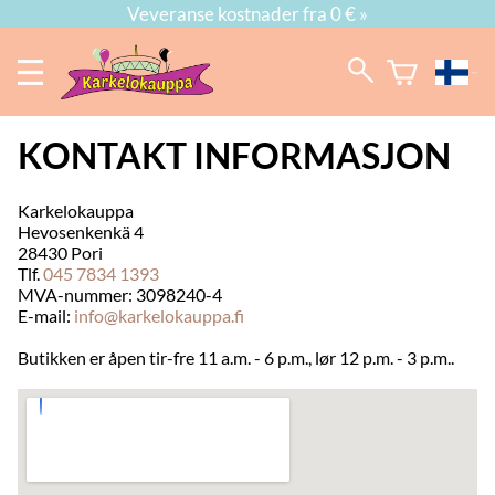
Veveranse kostnader fra 0 € »
KONTAKT INFORMASJON
Karkelokauppa
Hevosenkenkä 4
28430 Pori
Tlf.
045 7834 1393
MVA-nummer: 3098240-4
E-mail:
info@karkelokauppa.fi
Butikken er åpen tir-fre 11 a.m. - 6 p.m., lør 12 p.m. - 3 p.m..