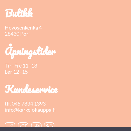
Butikk
Hevosenkenkä 4
28430 Pori
Åpningstider
Tir–Fre 11–18
Lør 12–15
Kundeservice
tlf.
045 7834 1393
info@karkelokauppa.fi