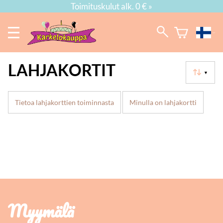
Toimituskulut alk. 0 € »
LAHJAKORTIT
▼
Tietoa lahjakorttien toiminnasta
Minulla on lahjakortti
Myymälä