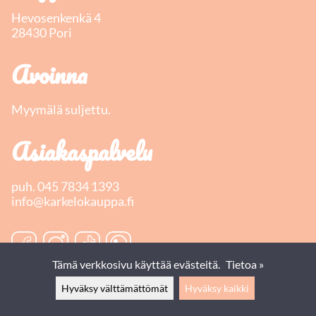
Hevosenkenkä 4
28430 Pori
Avoinna
Myymälä suljettu.
Asiakaspalvelu
puh.
045 7834 1393
info@karkelokauppa.fi
Tämä verkkosivu käyttää evästeitä.
Tietoa »
Hyväksy välttämättömät
Hyväksy kaikki