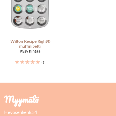
Wilton
Recipe Right®
muffinipelti
Kysy hintaa
☆
☆
☆
☆
☆
(1)
Myymälä
Hevosenkenkä 4