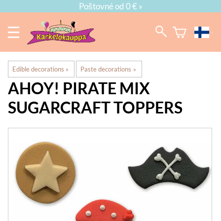
Poštovné od 0 € »
Edible decorations
‪»
Paste decorations
‪»
AHOY! PIRATE MIX
SUGARCRAFT TOPPERS