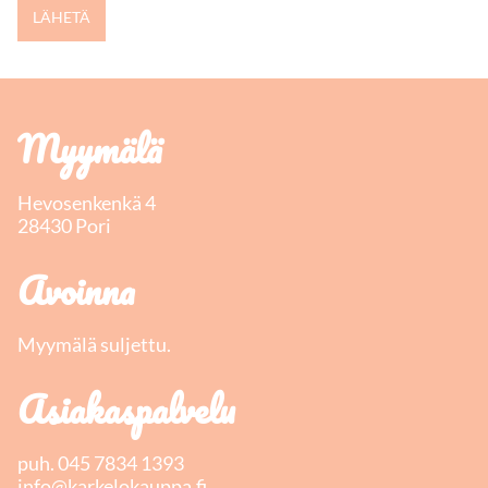
Myymälä
Hevosenkenkä 4
28430 Pori
Avoinna
Myymälä suljettu.
Asiakaspalvelu
puh.
045 7834 1393
info@karkelokauppa.fi