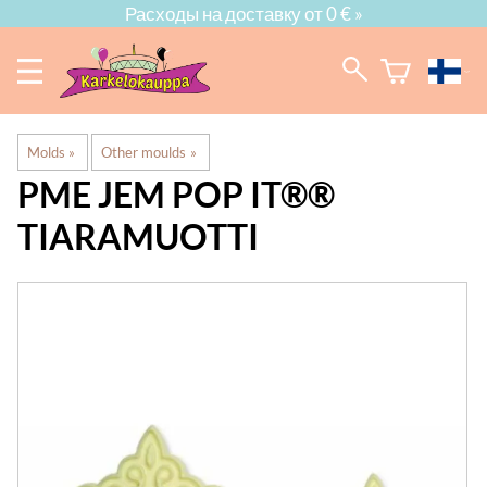
Расходы на доставку от 0 € »
Molds
‪»
Other moulds
‪»
PME
JEM POP IT®®
TIARAMUOTTI