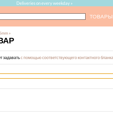
Deliveries on every weekday »
ТОВАРЫ
35mm
‪»
ВАР
т задавать
с помощью соответствующего контактного бланк