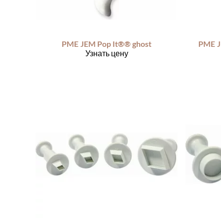
PME
JEM Pop It®® ghost
PME
J
Узнать цену