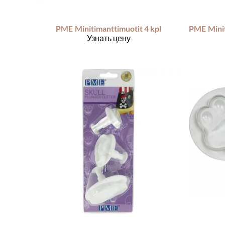
PME
Minitimanttimuotit 4 kpl
PME
Узнать цену