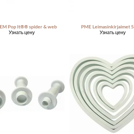
EM Pop It®® spider & web
PME
Leimasinkirjaimet 5
Узнать цену
Узнать цену