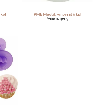
 kpl
PME
Muotit, ympyrät 6 kpl
Узнать цену