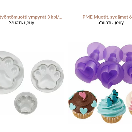
Minityöntömuotti ympyrät 3 kpl/pkt
PME
Muotit, sydämet 6
Узнать цену
Узнать цену