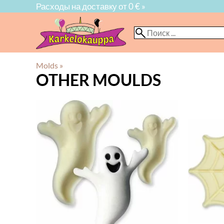
Расходы на доставку от 0 € »
Molds
‪»
OTHER MOULDS