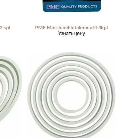
2 kpl
PME
Mini-lumihiutalemuotit 3kpl
Узнать цену