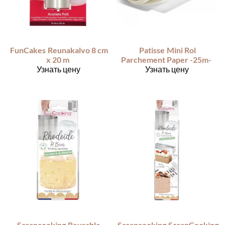
FunCakes
Reunakalvo 8 cm
Patisse
Mini Rol
x 20 m
Parchement Paper -25m-
Узнать цену
Узнать цену
Scrapcooking
Reusable
Scrapcooking
ScrapCooking