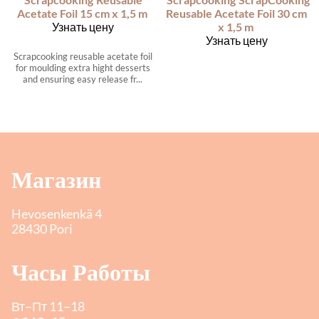
Acetate Foil 15 cm x 1,5 m
Reusable Acetate Foil 30 cm
Узнать цену
x 1,5 m
Узнать цену
Scrapcooking reusable acetate foil
for moulding extra hight desserts
and ensuring easy release fr...
Магазин
Hevosenkenkä 4
28430 Pori
Часы Работы
Вт–Пт 11–18