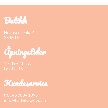
Butikk
Hevosenkenkä 4
28430 Pori
Åpningstider
Tir–Fre 11–18
Lør 12–15
Kundeservice
tlf.
045 7834 1393
info@karkelokauppa.fi