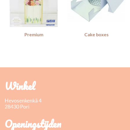
Premium
Cake boxes
Winkel
Hevosenkenkä 4
28430 Pori
Openingstijden