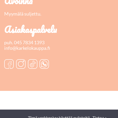
Avoinna
Myymälä suljettu.
Asiakaspalvelu
puh.
045 7834 1393
info@karkelokauppa.fi
Tämä verkkosivu käyttää evästeitä.
Tietoa »