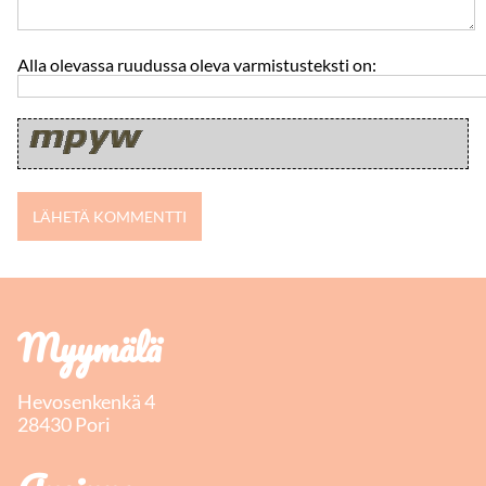
Alla olevassa ruudussa oleva varmistusteksti on:
Myymälä
Hevosenkenkä 4
28430 Pori