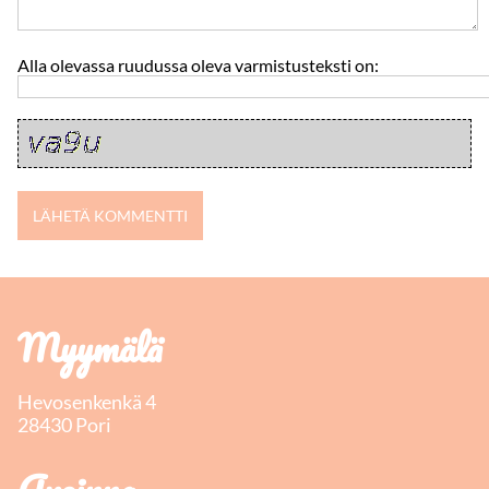
Alla olevassa ruudussa oleva varmistusteksti on:
Myymälä
Hevosenkenkä 4
28430 Pori