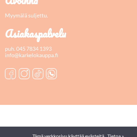
Avoinna
Myymälä suljettu.
Asiakaspalvelu
puh.
045 7834 1393
info@karkelokauppa.fi
Tämä verkkosivu käyttää evästeitä.
Tietoa »