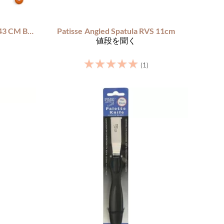
STRAIGHT SPATULA 43 CM BLADE 30 CM
Patisse
Angled Spatula RVS 11cm
値段を聞く
☆
☆
☆
☆
☆
(1)