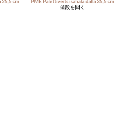
la 25,5 cm
PME
Palettiveitsi sahalaidalla 35,5 cm
値段を聞く