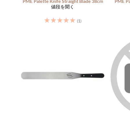
PME
Palette Knife Straight Blade 38cm
PME
Pa
値段を聞く
☆
☆
☆
☆
☆
(1)