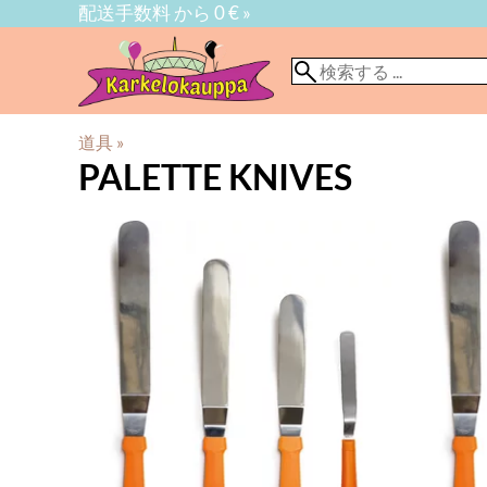
配送手数料 から 0 € »
道具
‪»
PALETTE KNIVES