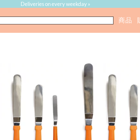
Deliveries on every weekday »
商品