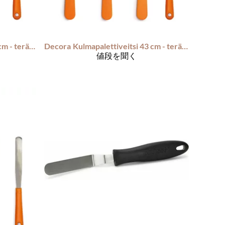
Kulmapalettiveitsi 38 cm - terä 25 cm
Decora
Kulmapalettiveitsi 43 cm - terä 30 cm
値段を聞く