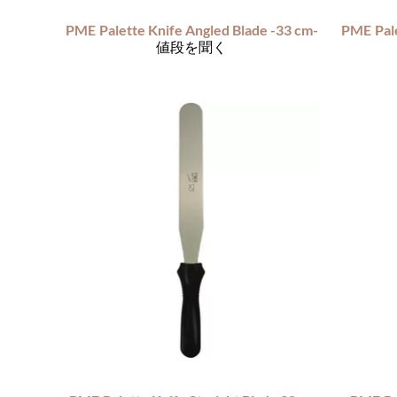
PME
Palette Knife Angled Blade -33 cm-
PME
Pal
値段を聞く