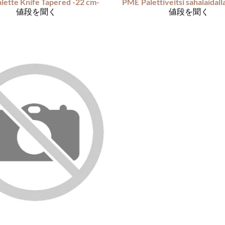
lette Knife Tapered -22 cm-
PME
Palettiveitsi sahalaidal
値段を聞く
値段を聞く