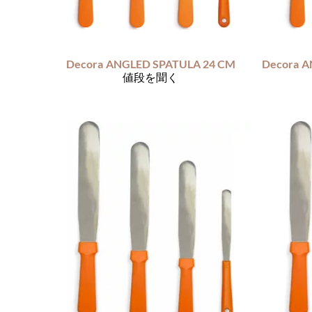
Decora
ANGLED SPATULA 24 CM
Decora
値段を聞く