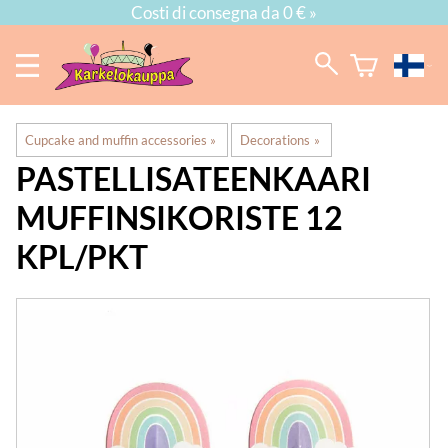
Costi di consegna da 0 € »
Cupcake and muffin accessories
‪»
Decorations
‪»
PASTELLISATEENKAARI
MUFFINSIKORISTE 12
KPL/PKT