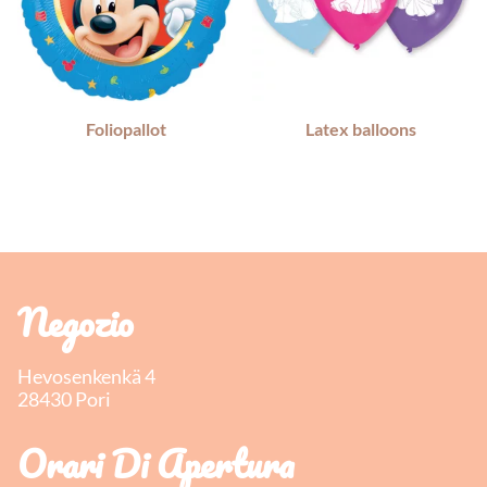
Foliopallot
Latex balloons
Negozio
Hevosenkenkä 4
28430 Pori
Orari Di Apertura