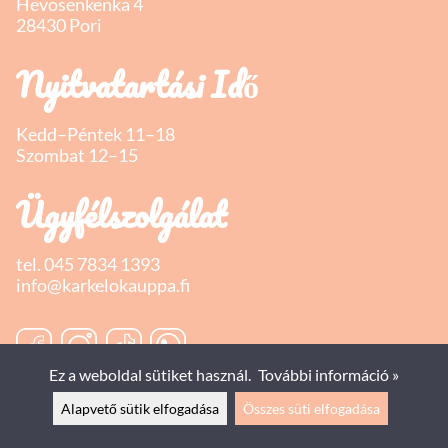
Hevosenkenkä 4
28430 Pori
Nyitvatartási Idő
Kedd–Péntek 11–18
Szombat 12–15
Ügyfélszolgálat
tel.
045 7834 1393
info@karkelokauppa.fi
Ez a weboldal sütiket használ.
További információ »
Alapvető sütik elfogadása
Összes süti elfogadása