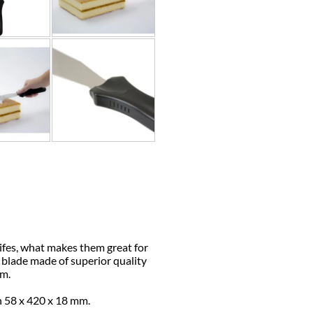
nifes, what makes them great for
 blade made of superior quality
cm.
n 58 x 420 x 18 mm.