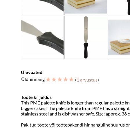
Ülevaated
☆
☆
☆
☆
☆
Üldhinnang
(
1 arvustus
)
Toote kirjeldus
This PME palette knife is longer than regular palette k
bigger cakes! The palette knife from PME has a straight
stainless steel and is dishwasher safe. Size: approx. 38 
Pakitud toote või tootepakendi hinnanguline suurus o