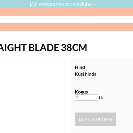
Deliveries on every weekday »
RAIGHT BLADE 38CM
Hind
Küsi hinda
Kogus
tk