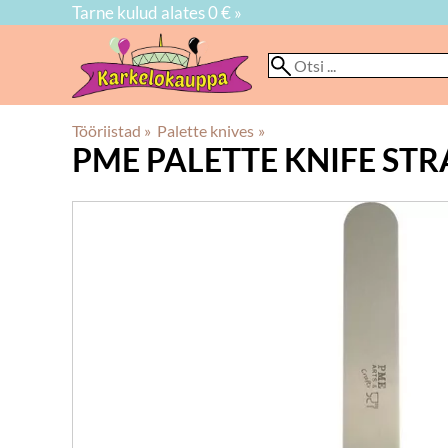
Tarne kulud alates 0 € »
Tööriistad
‪»
Palette knives
‪»
PME
PALETTE KNIFE ST