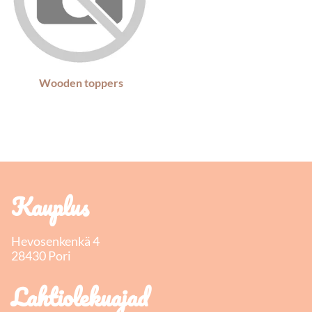
Wooden toppers
Kauplus
Hevosenkenkä 4
28430 Pori
Lahtiolekuajad