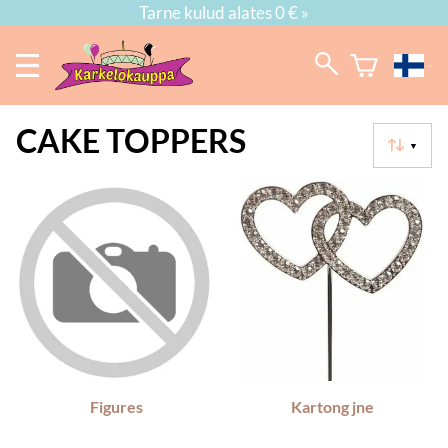
Tarne kulud alates 0 € »
CAKE TOPPERS
▼
Figures
Kartong jne