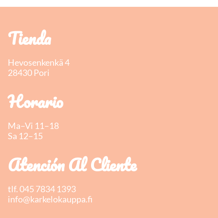
Tienda
Hevosenkenkä 4
28430 Pori
Horario
Ma–Vi 11–18
Sa 12–15
Atención Al Cliente
tlf.
045 7834 1393
info@karkelokauppa.fi