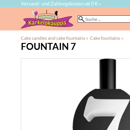
Versand- und Zahlungskosten ab 0 € »
Cake candles and cake fountains
‪»
Cake fountains
‪»
FOUNTAIN 7