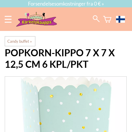
Forsendelsesomkostninger fra 0 € »
Candy buffet
‪»
POPKORN-KIPPO 7 X 7 X
12,5 CM 6 KPL/PKT