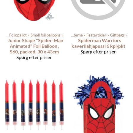
oons
‪»
Foliopallot
‪»
Small foil balloons
‪»
Produkterne
‪»
Festartikler
‪»
Giftbags
‪»
Junior Shape "Spider-Man
Spiderman Warriors
Animated" Foil Balloon ,
kaverilahjapussi 6 kpl/pkt
S60, packed, 30 x 43cm
Spørg efter prisen
Spørg efter prisen