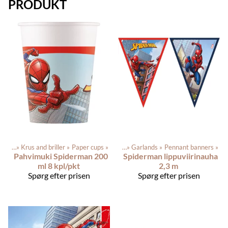
PRODUKT
tikler
‪»
Krus and briller
Produkterne
‪»
Paper cups
‪»
Festartikler
‪»
‪»
Garlands
‪»
Pennant banners
‪»
Pahvimuki Spiderman 200
Spiderman lippuviirinauha
ml 8 kpl/pkt
2,3 m
Spørg efter prisen
Spørg efter prisen