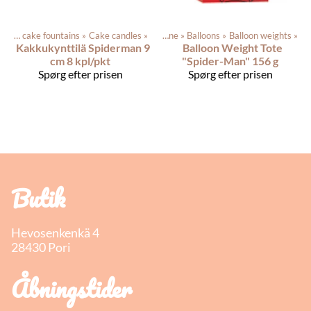
Cake candles and cake fountains
‪»
Cake candles
‪»
Produkterne
‪»
Balloons
‪»
Balloon weights
‪»
Kakkukynttilä Spiderman 9
Balloon Weight Tote
cm 8 kpl/pkt
"Spider-Man" 156 g
Spørg efter prisen
Spørg efter prisen
Butik
Hevosenkenkä 4
28430 Pori
Åbningstider