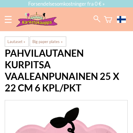
Forsendelsesomkostninger fra 0 € »
Lautaset
‪»
Big paper plates
‪»
PAHVILAUTANEN
KURPITSA
VAALEANPUNAINEN 25 X
22 CM 6 KPL/PKT