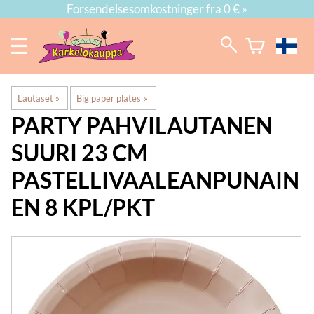
Forsendelsesomkostninger fra 0 € »
Lautaset
‪»
Big paper plates
‪»
PARTY PAHVILAUTANEN
SUURI 23 CM
PASTELLIVAALEANPUNAIN
EN 8 KPL/PKT