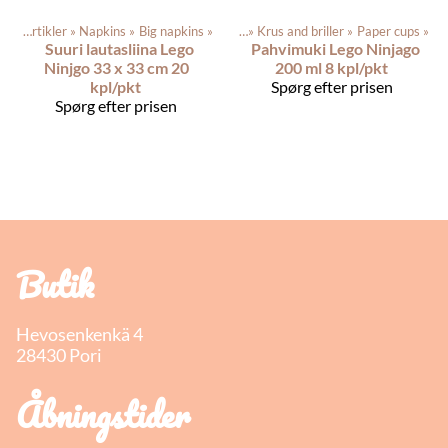
Festartikler
‪»
Napkins
Produkterne
‪»
Big napkins
‪»
Festartikler
‪»
‪»
Krus and briller
‪»
Paper cups
‪»
Suuri lautasliina Lego
Pahvimuki Lego Ninjago
Ninjgo 33 x 33 cm 20
200 ml 8 kpl/pkt
kpl/pkt
Spørg efter prisen
Spørg efter prisen
Butik
Hevosenkenkä 4
28430 Pori
Åbningstider