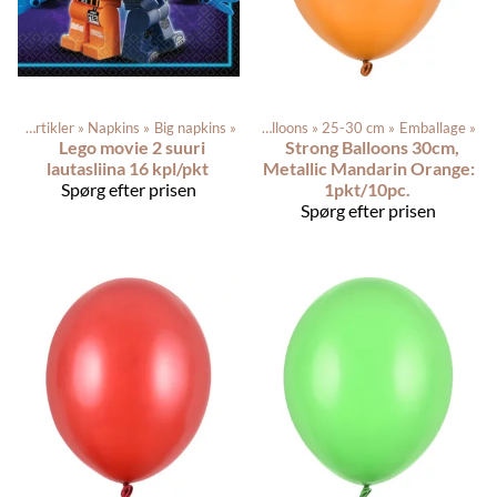
Festartikler
Produkterne
‪»
Napkins
‪»
‪»
Balloons
Big napkins
‪»
‪»
Latex balloons
‪»
25-30 cm
‪»
Emballage
‪»
Lego movie 2 suuri
Strong Balloons 30cm,
lautasliina 16 kpl/pkt
Metallic Mandarin Orange:
Spørg efter prisen
1pkt/10pc.
Spørg efter prisen