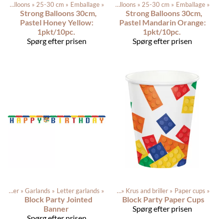
Latex balloons
Produkterne
‪»
25-30 cm
‪»
‪»
Balloons
Emballage
‪»
‪»
Latex balloons
‪»
25-30 cm
‪»
Emballage
‪»
Strong Balloons 30cm,
Strong Balloons 30cm,
Pastel Honey Yellow:
Pastel Mandarin Orange:
1pkt/10pc.
1pkt/10pc.
Spørg efter prisen
Spørg efter prisen
Festartikler
‪»
Garlands
Produkterne
‪»
Letter garlands
‪»
Festartikler
‪»
‪»
Krus and briller
‪»
Paper cups
‪»
Block Party Jointed
Block Party Paper Cups
Banner
Spørg efter prisen
Spørg efter prisen