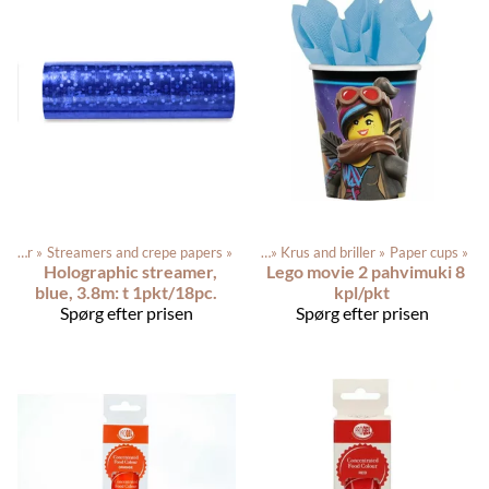
Festartikler
‪»
Streamers and crepe papers
Produkterne
‪»
Festartikler
‪»
‪»
Krus and briller
‪»
Paper cups
‪»
Holographic streamer,
Lego movie 2 pahvimuki 8
blue, 3.8m: t 1pkt/18pc.
kpl/pkt
Spørg efter prisen
Spørg efter prisen