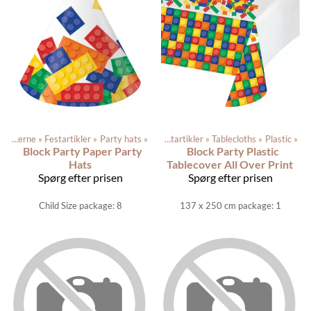
Produkterne
‪»
Festartikler
‪»
Produkterne
Party hats
‪»
‪»
Festartikler
‪»
Tablecloths
‪»
Plastic
‪»
Block Party Paper Party
Block Party Plastic
Hats
Tablecover All Over Print
Spørg efter prisen
Spørg efter prisen
Child Size package: 8
137 x 250 cm package: 1