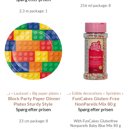
256 ml package: 8
2,3 m package: 1
Festartikler
‪»
Lautaset
Produkterne
‪»
Big paper plates
‪»
Dagligvarer
‪»
‪»
Edible decorations
‪»
Sprinkles
‪»
Block Party Paper Dinner
FunCakes
Gluten-Free
Plates Sturdy Style
NonPareils Mix 80 g
Spørg efter prisen
Spørg efter prisen
23 cm package: 8
With FunCakes Glutenfree
Nonpareils Baby Blue Mix 80 g