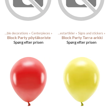
r
‪»
Table decorations
‪»
Centerpieces
Produkterne
‪»
‪»
Festartikler
‪»
Signs and stickers
‪»
Block Party pöytäkoriste
Block Party Tarra-arkki
Spørg efter prisen
Spørg efter prisen