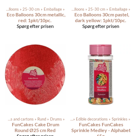
Latex balloons
Produkterne
‪»
25-30 cm
‪»
‪»
Balloons
Emballage
‪»
‪»
Latex balloons
‪»
25-30 cm
‪»
Emballage
‪»
Eco Balloons 30cm metallic,
Eco Balloons 30cm pastel,
red: 1pkt/10pc.
dark yellow: 1pkt/10pc.
Spørg efter prisen
Spørg efter prisen
Cake drums and cartons
Produkterne
‪»
Rund
‪»
‪»
Drums
Dagligvarer
‪»
‪»
Edible decorations
‪»
Sprinkles
‪»
FunCakes
Cake Drum
FunCakes
FunCakes
Round Ø25 cm Red
Sprinkle Medley - Alphabet
Spørg efter prisen
65g