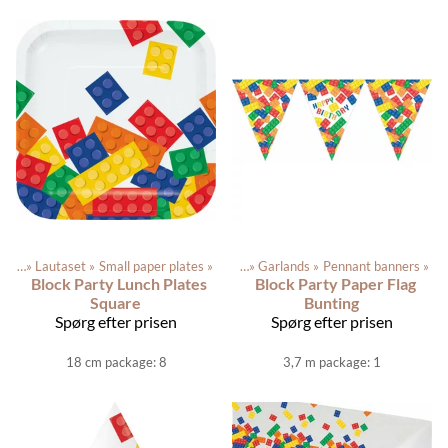
ikler
‪»
Lautaset
‪»
Produkterne
Small paper plates
‪»
Festartikler
‪»
‪»
Garlands
‪»
Pennant banners
‪»
Block Party Lunch Plates
Block Party Paper Flag
Square
Bunting
Spørg efter prisen
Spørg efter prisen
18 cm package: 8
3,7 m package: 1