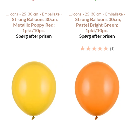
Latex balloons
Produkterne
‪»
25-30 cm
‪»
‪»
Balloons
Emballage
‪»
‪»
Latex balloons
‪»
25-30 cm
‪»
Emballage
‪»
Strong Balloons 30cm,
Strong Balloons 30cm,
Metallic Poppy Red:
Pastel Bright Green:
1pkt/10pc.
1pkt/10pc.
Spørg efter prisen
Spørg efter prisen
☆
☆
☆
☆
☆
(1)