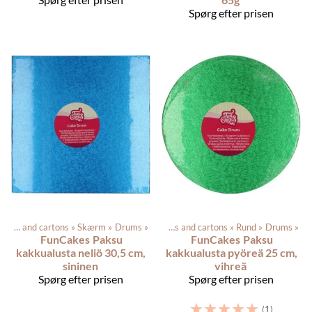
Spørg efter prisen
Produkterne
Cake drums and cartons
‪»
Baking supplies
‪»
Skærm
‪»
Drums
‪»
‪»
Cake drums and cartons
‪»
Rund
‪»
Drums
‪»
FunCakes
Paksu
FunCakes
Paksu
kakkualusta neliö 30,5 cm,
kakkualusta pyöreä 25 cm,
sininen
vihreä
Spørg efter prisen
Spørg efter prisen
☆
☆
☆
☆
☆
(1)