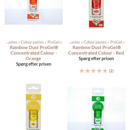
Color pastes
Produkterne
‪»
Colour pastes
‪»
Dagligvarer
‪»
ProGel
‪»
‪»
Color pastes
‪»
Colour pastes
‪»
ProGel
‪»
Rainbow Dust
ProGel®
Rainbow Dust
ProGel®
Concentrated Colour -
Concentrated Colour - Red
Orange
Spørg efter prisen
Spørg efter prisen
☆
☆
☆
☆
☆
(2)