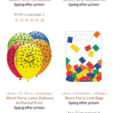
Spørg efter prisen
Spørg efter prisen
44/46 cm package: 1
☆
☆
☆
☆
☆
(1)
Latex balloons
‪»
25-30 cm
‪»
Emballage
‪»
Produkterne
‪»
Festartikler
‪»
Giftbags
‪»
Block Party Latex Balloons
Block Party Loot Bags
All Round Print
Spørg efter prisen
Spørg efter prisen
16 x 23 cm package: 8