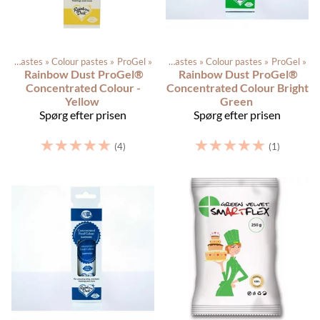
Color pastes
Produkterne
‪»
Colour pastes
‪»
Dagligvarer
‪»
ProGel
‪»
‪»
Color pastes
‪»
Colour pastes
‪»
ProGel
‪»
Rainbow Dust
ProGel®
Rainbow Dust
ProGel®
Concentrated Colour -
Concentrated Colour Bright
Yellow
Green
Spørg efter prisen
Spørg efter prisen
☆
☆
☆
☆
☆
☆
☆
☆
☆
☆
(4)
(1)