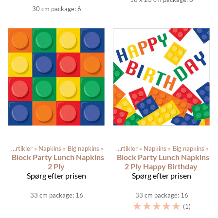
30 cm package: 6
Festartikler
‪»
Napkins
‪»
Produkterne
Big napkins
‪»
‪»
Festartikler
‪»
Napkins
‪»
Big napkins
‪»
Block Party Lunch Napkins
Block Party Lunch Napkins
2 Ply
2 Ply Happy Birthday
Spørg efter prisen
Spørg efter prisen
33 cm package: 16
33 cm package: 16
☆
☆
☆
☆
☆
(1)