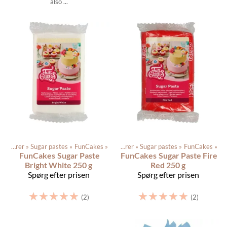
also ...
Dagligvarer
‪»
Sugar pastes
Produkterne
‪»
FunCakes
‪»
‪»
Dagligvarer
‪»
Sugar pastes
‪»
FunCakes
‪»
FunCakes
Sugar Paste
FunCakes
Sugar Paste Fire
Bright White 250 g
Red 250 g
Spørg efter prisen
Spørg efter prisen
☆
☆
☆
☆
☆
☆
☆
☆
☆
☆
(2)
(2)