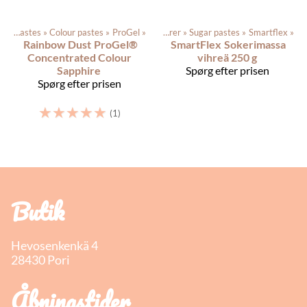
Color pastes
‪»
Colour pastes
Produkterne
‪»
ProGel
‪»
‪»
Dagligvarer
‪»
Sugar pastes
‪»
Smartflex
‪»
Rainbow Dust
ProGel®
SmartFlex
Sokerimassa
Concentrated Colour
vihreä 250 g
Sapphire
Spørg efter prisen
Spørg efter prisen
☆
☆
☆
☆
☆
(1)
Butik
Hevosenkenkä 4
28430 Pori
Åbningstider