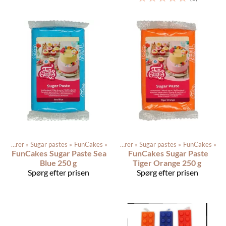
Dagligvarer
‪»
Sugar pastes
Produkterne
‪»
FunCakes
‪»
‪»
Dagligvarer
‪»
Sugar pastes
‪»
FunCakes
‪»
FunCakes
Sugar Paste Sea
FunCakes
Sugar Paste
Blue 250 g
Tiger Orange 250 g
Spørg efter prisen
Spørg efter prisen