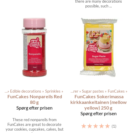
there are many decorations
possible, such ...
arer
‪»
Edible decorations
Produkterne
‪»
Sprinkles
‪»
‪»
Dagligvarer
‪»
Sugar pastes
‪»
FunCakes
‪»
FunCakes
Nonpareils Red
FunCakes
Sokerimassa
80 g
kirkkaankeltainen (mellow
Spørg efter prisen
yellow) 250 g
Spørg efter prisen
These red nonpareils from
☆
☆
☆
☆
☆
FunCakes are great to decorate
(1)
your cookies, cupcakes, cakes, but