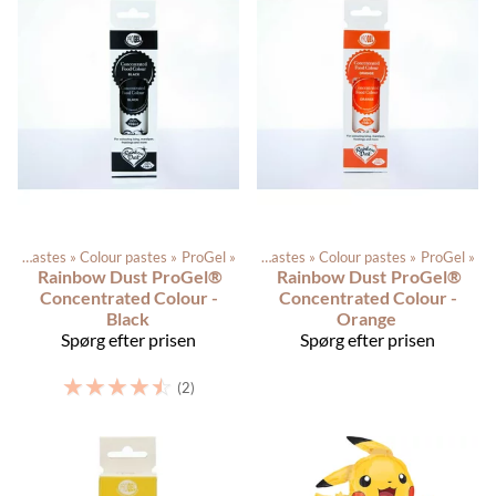
Color pastes
Produkterne
‪»
Colour pastes
‪»
Dagligvarer
‪»
ProGel
‪»
‪»
Color pastes
‪»
Colour pastes
‪»
ProGel
‪»
Rainbow Dust
ProGel®
Rainbow Dust
ProGel®
Concentrated Colour -
Concentrated Colour -
Black
Orange
Spørg efter prisen
Spørg efter prisen
☆
☆
☆
☆
☆
(2)