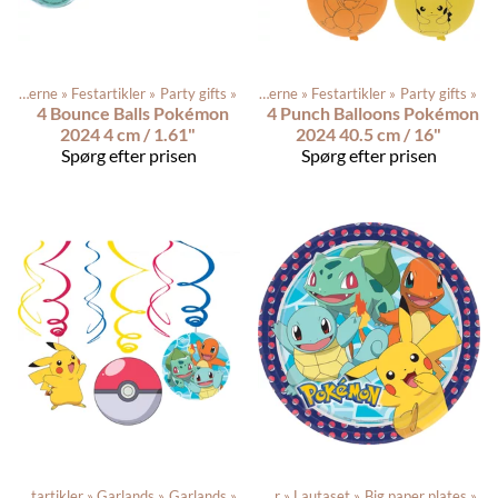
Produkterne
‪»
Festartikler
‪»
Party gifts
‪»
Produkterne
‪»
Festartikler
‪»
Party gifts
‪»
4 Bounce Balls Pokémon
4 Punch Balloons Pokémon
2024 4 cm / 1.61"
2024 40.5 cm / 16"
Spørg efter prisen
Spørg efter prisen
‪»
Festartikler
‪»
Garlands
Produkterne
‪»
Garlands
‪»
‪»
Festartikler
‪»
Lautaset
‪»
Big paper plates
‪»