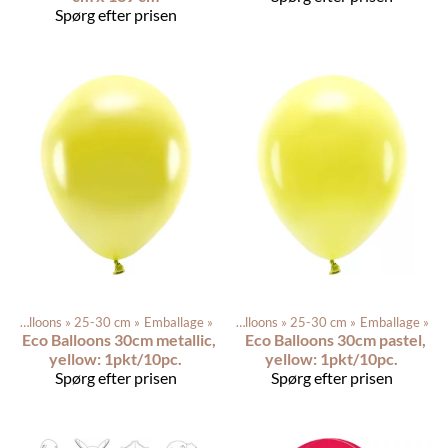
Spørg efter prisen
Latex balloons
Produkterne
‪»
25-30 cm
‪»
‪»
Balloons
Emballage
‪»
‪»
Latex balloons
‪»
25-30 cm
‪»
Emballage
‪»
Eco Balloons 30cm metallic,
Eco Balloons 30cm pastel,
yellow: 1pkt/10pc.
yellow: 1pkt/10pc.
Spørg efter prisen
Spørg efter prisen