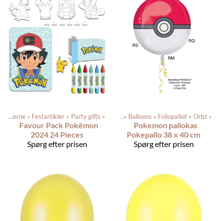
Produkterne
‪»
Festartikler
‪»
Party gifts
Produkterne
‪»
‪»
Balloons
‪»
Foliopallot
‪»
Orbz
‪»
Favour Pack Pokémon
Pokemon pallokas
2024 24 Pieces
Pokepallo 38 x 40 cm
Spørg efter prisen
Spørg efter prisen