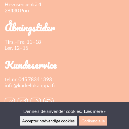
Hevosenkenkä 4
28430 Pori
Åbningstider
Tirs.–Fre. 11–18
Lør. 12–15
Kundeservice
tel.nr.
045 7834 1393
info@karkelokauppa.fi
Denne side anvender cookies.
Læs mere »
Accepter nødvendige cookies
Godkend alle