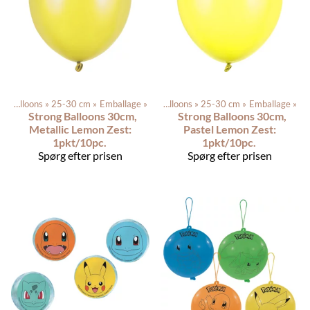
Latex balloons
Produkterne
‪»
25-30 cm
‪»
‪»
Balloons
Emballage
‪»
‪»
Latex balloons
‪»
25-30 cm
‪»
Emballage
‪»
Strong Balloons 30cm,
Strong Balloons 30cm,
Metallic Lemon Zest:
Pastel Lemon Zest:
1pkt/10pc.
1pkt/10pc.
Spørg efter prisen
Spørg efter prisen