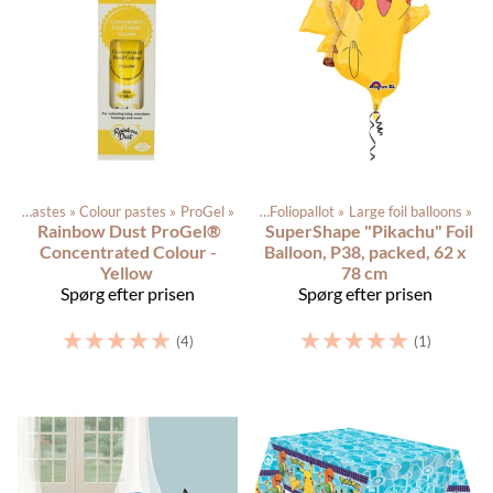
Color pastes
‪»
Colour pastes
Produkterne
‪»
ProGel
‪»
Balloons
‪»
‪»
Foliopallot
‪»
Large foil balloons
‪»
Rainbow Dust
ProGel®
SuperShape "Pikachu" Foil
Concentrated Colour -
Balloon, P38, packed, 62 x
Yellow
78 cm
Spørg efter prisen
Spørg efter prisen
☆
☆
☆
☆
☆
☆
☆
☆
☆
☆
(4)
(1)