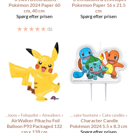
Pokémon 2024 Paper 60
Pokemon Paper 16 x 21.5
cm, 40 cm
cm
Spørg efter prisen
Spørg efter prisen
☆
☆
☆
☆
☆
(1)
terne
‪»
Balloons
‪»
Baking supplies
‪»
Foliopallot
‪»
‪»
Airwalkers
‪»
Cake candles and cake fountains
‪»
Cake candles
‪»
AirWalker Pikachu Foil
Character Candle
Balloon P93 Packaged 132
Pokémon 2024 5.5 x 8.3 cm
cm x 139 cm
Spørg efter prisen