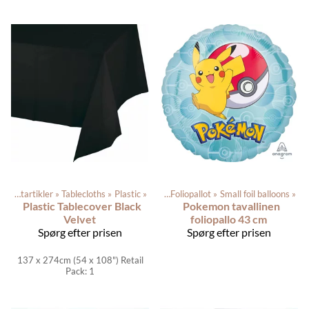
‪»
Festartikler
‪»
Tablecloths
Produkterne
‪»
Plastic
‪»
Balloons
‪»
‪»
Foliopallot
‪»
Small foil balloons
‪»
Plastic Tablecover Black
Pokemon tavallinen
Velvet
foliopallo 43 cm
Spørg efter prisen
Spørg efter prisen
137 x 274cm (54 x 108") Retail
Pack: 1