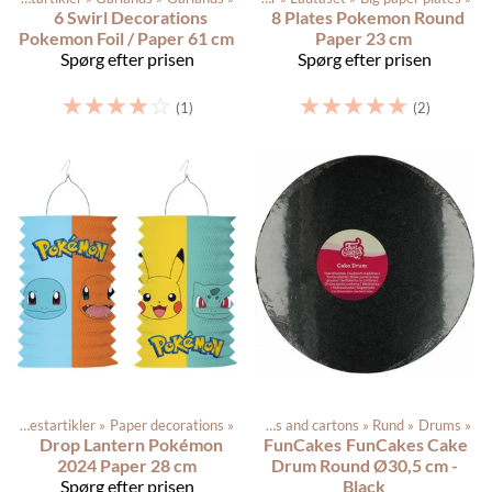
6 Swirl Decorations
8 Plates Pokemon Round
Pokemon Foil / Paper 61 cm
Paper 23 cm
Spørg efter prisen
Spørg efter prisen
☆
☆
☆
☆
☆
☆
☆
☆
☆
☆
(1)
(2)
ne
Produkterne
‪»
Festartikler
‪»
Baking supplies
‪»
Paper decorations
‪»
‪»
Cake drums and cartons
‪»
Rund
‪»
Drums
‪»
Drop Lantern Pokémon
FunCakes
FunCakes Cake
2024 Paper 28 cm
Drum Round Ø30,5 cm -
Spørg efter prisen
Black