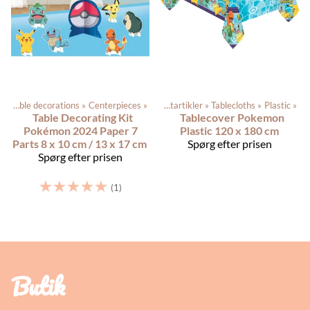
r
‪»
Table decorations
‪»
Centerpieces
Produkterne
‪»
‪»
Festartikler
‪»
Tablecloths
‪»
Plastic
‪»
Table Decorating Kit
Tablecover Pokemon
Pokémon 2024 Paper 7
Plastic 120 x 180 cm
Parts 8 x 10 cm / 13 x 17 cm
Spørg efter prisen
Spørg efter prisen
☆
☆
☆
☆
☆
(1)
Butik