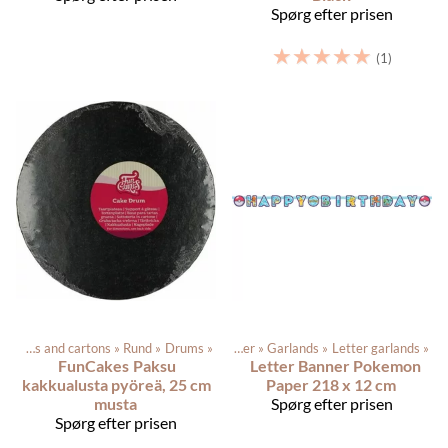
Spørg efter prisen
☆
☆
☆
☆
☆
(1)
Cake drums and cartons
Produkterne
‪»
Rund
‪»
Drums
‪»
‪»
Festartikler
‪»
Garlands
‪»
Letter garlands
‪»
FunCakes
Paksu
Letter Banner Pokemon
kakkualusta pyöreä, 25 cm
Paper 218 x 12 cm
musta
Spørg efter prisen
Spørg efter prisen