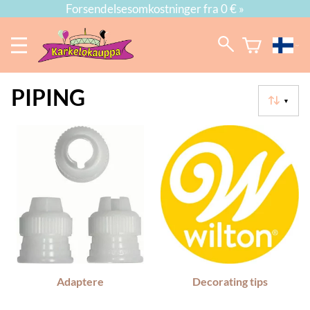
Forsendelsesomkostninger fra 0 € »
PIPING
▼
Adaptere
Decorating tips