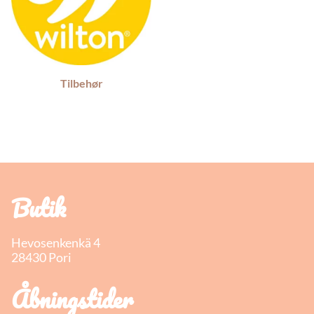
Tilbehør
Butik
Hevosenkenkä 4
28430 Pori
Åbningstider