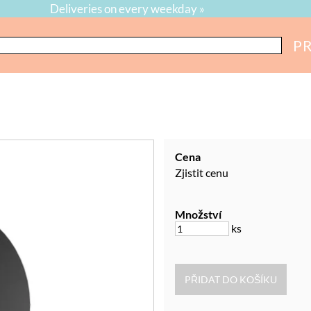
Deliveries on every weekday »
P
Cena
Zjistit cenu
Množství
ks