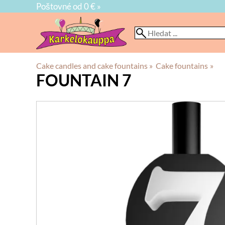
Poštovné od 0 € »
Cake candles and cake fountains
‪»
Cake fountains
‪»
FOUNTAIN 7