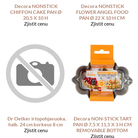
Decora
NONSTICK
Decora
NONSTICK
CHIFFON CAKE PAN Ø
FLOWER ANGEL FOOD
20,5 X 10 H
PAN Ø 22 X 10 H CM
Zjistit cenu
Zjistit cenu
Dr Oetker irtopohjavuoka,
Decora
NON-STICK TART
halk. 24 cm korkeus 8 cm
PAN Ø 7,5 X 11,5 X 3 H CM
Zjistit cenu
REMOVABLE BOTTOM
Zjistit cenu