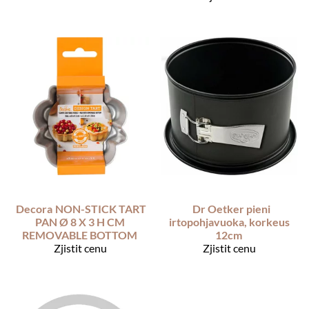
Decora
NON-STICK TART
Dr Oetker pieni
PAN Ø 8 X 3 H CM
irtopohjavuoka, korkeus
REMOVABLE BOTTOM
12cm
Zjistit cenu
Zjistit cenu