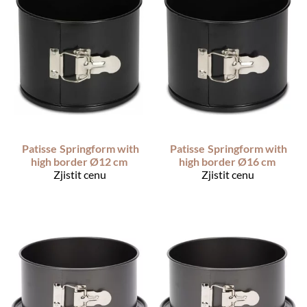
Patisse
Springform with
Patisse
Springform with
high border Ø12 cm
high border Ø16 cm
Zjistit cenu
Zjistit cenu