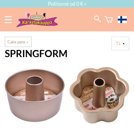
Poštovné od 0 € »
Cake pans
‪»
▼
SPRINGFORM