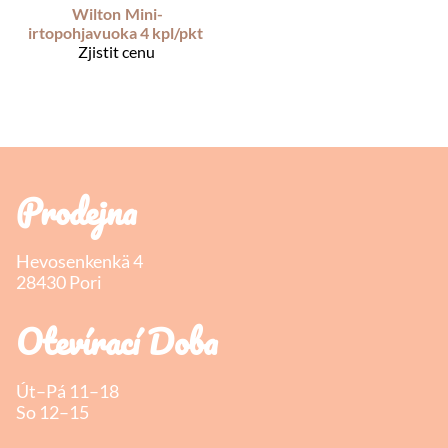
Wilton
Mini-
irtopohjavuoka 4 kpl/pkt
Zjistit cenu
Prodejna
Hevosenkenkä 4
28430 Pori
Otevírací Doba
Út–Pá 11–18
So 12–15